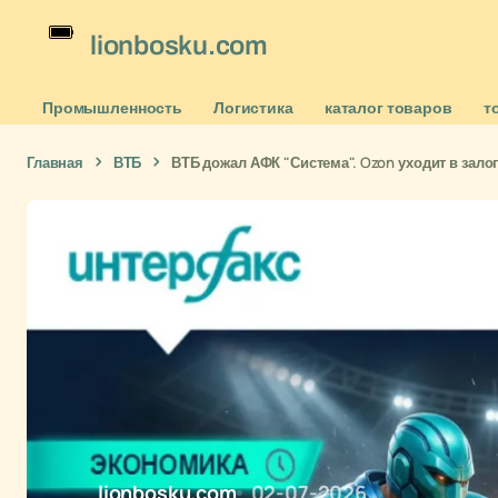
lionbosku.com
Промышленность
Логистика
каталог товаров
т
Главная
ВТБ
ВТБ дожал АФК "Система". Ozon уходит в зало
lionbosku.com
02-07-2026