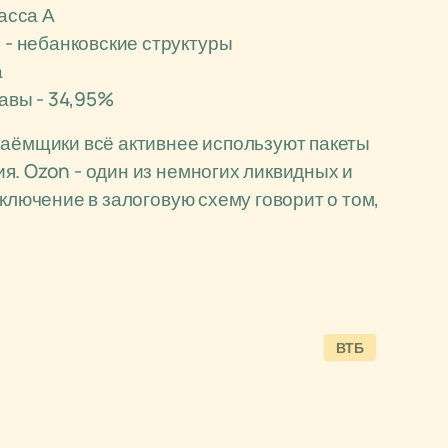
асса А
 - небанковские структуры
а
чавы - 34,95%
заёмщики всё активнее используют пакеты
я. Ozon - один из немногих ликвидных и
включение в залоговую схему говорит о том,
ВТБ