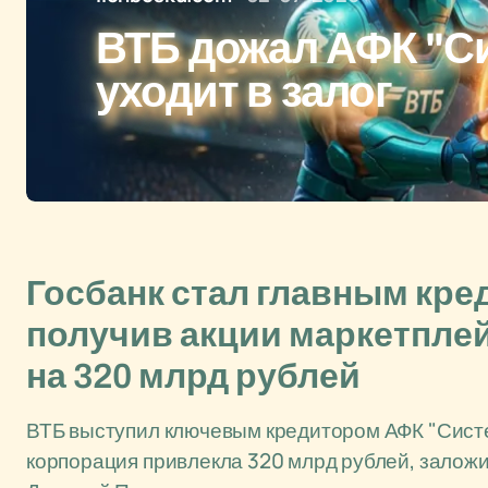
ВТБ дожал АФК "Си
уходит в залог
Госбанк стал главным кр
получив акции маркетплей
на 320 млрд рублей
ВТБ выступил ключевым кредитором АФК "Систем
корпорация привлекла 320 млрд рублей, заложи