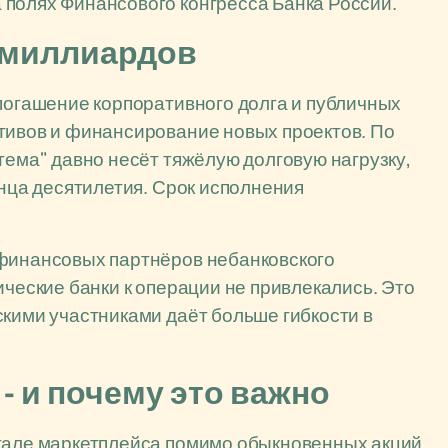
 полях Финансового конгресса Банка России.
0 миллиардов
 погашение корпоративного долга и публичных
тивов и финансирование новых проектов. По
тема" давно несёт тяжёлую долговую нагрузку,
онца десятилетия. Срок исполнения
 финансовых партнёров небанковского
ические банки к операции не привлекались. Это
скими участниками даёт больше гибкости в
 - и почему это важно
итале маркетплейса помимо обыкновенных акций