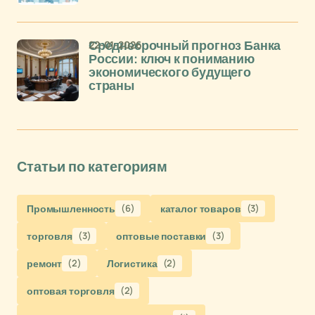
22-01-2026
Среднесрочный прогноз Банка
России: ключ к пониманию
экономического будущего
страны
Статьи по категориям
Промышленность
(6)
каталог товаров
(3)
торговля
(3)
оптовые поставки
(3)
ремонт
(2)
Логистика
(2)
оптовая торговля
(2)